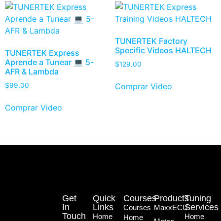
TUNERTEK Factory
Specific Videos HALTECH
TUNERTEK Express
Aprende a Tunear 💻 5-
$
129.00
AFR & Lambda
Comprar Video
$
99.00
Comprar Video
Get
Quick
Courses
Products
Tuning
In
Links
Services
Courses
MaxxECU
Touch
Home
Home
Home