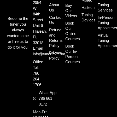
Motec
2954
About
Tuning
Buy
Haltech
W
Us
Services
Our
84th
Tuning
Videos
Contact
In-Person
Become the
Street
Devices
Us
Tuning
Book
tuner you
Unit 6
Appointme
Our
always
Refund
Hialeah,
Online
and
Virtual
wanted to be
FL
Courses
Returns
Tuning
or hire us to
33018
Policy
Appointme
Book
do it for you.
Email:
Our In-
Privacy
info@tunertek.com
Person
Policy
Office
Courses
Tel:
786
264
1706
WhatsApp:
786 661
8172
Mon-Fri: